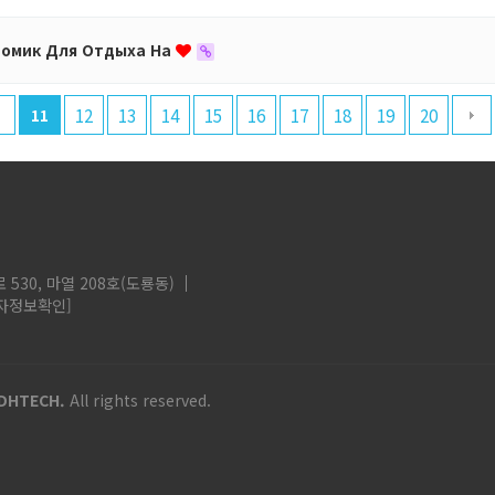
омик Для Отдыха На
12
13
14
15
16
17
18
19
20
11
530, 마열 208호(도룡동)
자정보확인]
DHTECH.
All rights reserved.