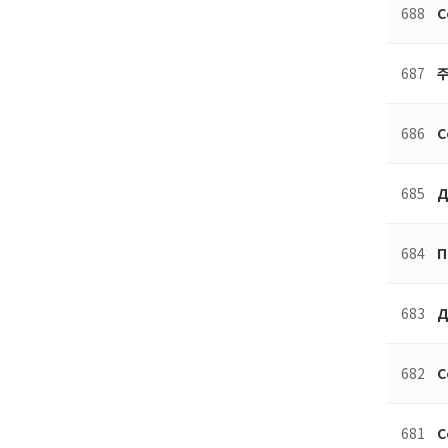
688
C
687
주
686
C
685
Д
684
П
683
Д
682
C
681
C