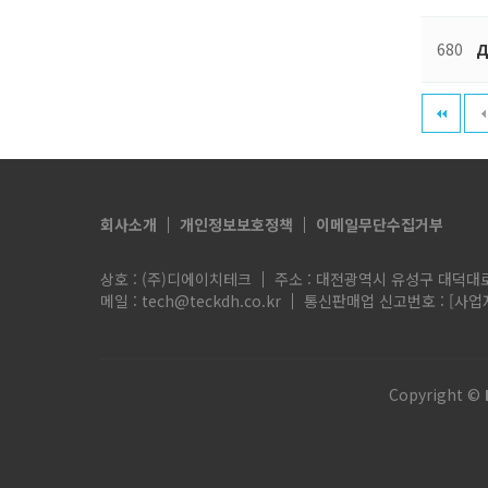
680
Д
다음
맨끝
회사소개
개인정보보호정책
이메일무단수집거부
상호 : (주)디에이치테크
주소 : 대전광역시 유성구 대덕대로 
메일 : tech@teckdh.co.kr
통신판매업 신고번호 :
[사업
Copyright ©