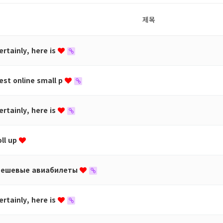
제목
ertainly, here is
est online small p
ertainly, here is
oll up
ешевые авиабилеты
ertainly, here is