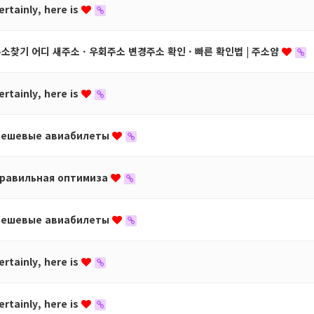
ertainly, here is
소찾기 어디 새주소 · 우회주소 변경주소 확인 · 빠른 확인법 | 주소얌
ertainly, here is
ешевые авиабилеты
равильная оптимиза
ешевые авиабилеты
ertainly, here is
ertainly, here is