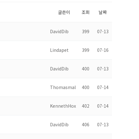
글쓴이
조회
날짜
DavidDib
399
07-13
Lindapet
399
07-16
DavidDib
400
07-13
Thomasmal
400
07-14
KennethHox
402
07-14
DavidDib
406
07-13