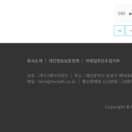
580
о
다음
맨끝
회사소개
개인정보보호정책
이메일무단수집거부
상호 : (주)디에이치테크
주소 : 대전광역시 유성구 대덕대로 
메일 : tech@teckdh.co.kr
통신판매업 신고번호 :
[사업
Copyright ©