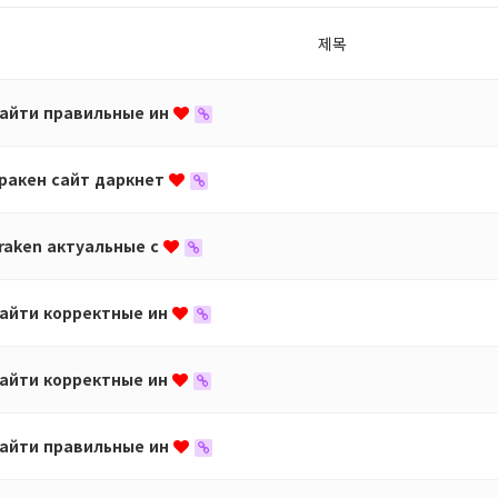
제목
айти правильные ин
ракен сайт даркнет
raken актуальные с
айти корректные ин
айти корректные ин
айти правильные ин