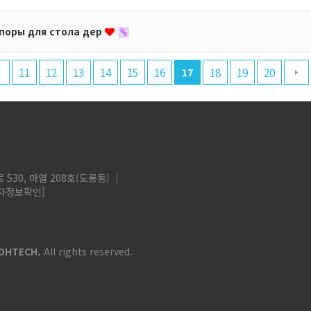
поры для стола дер
11
12
13
14
15
16
18
19
20
17
530, 마열 208호(도룡동)
자정보확인]
DHTECH.
All rights reserved.