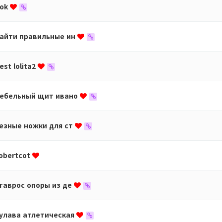
оk
айти правильные ин
est lolita2
ебельный щит ивано
езные ножки для ст
obertcot
таврос опоры из де
улава атлетическая