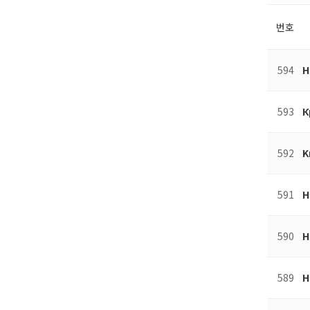
번호
594
Н
593
К
592
K
591
Н
590
Н
589
Н