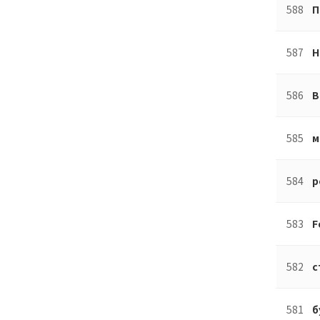
588
П
587
Н
586
B
585
м
584
р
583
F
582
с
581
б