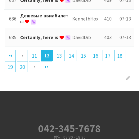
687
Certainly, here is
DavidDib
409
07-13
Дешевые авиабилет
686
KennethHox
410
07-13
ы
685
Certainly, here is
DavidDib
403
07-13
11
13
14
15
16
17
18
12
19
20
042-345-7678
평일 : 09:30 - 18:30