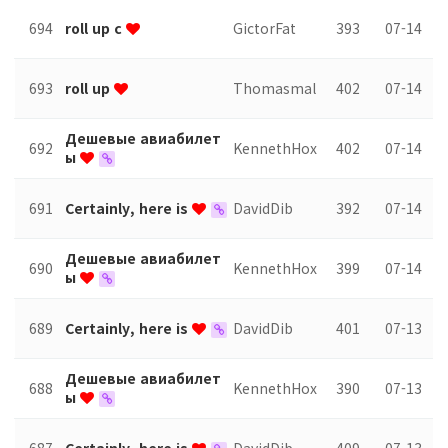
694
roll up с
GictorFat
393
07-14
693
roll up
Thomasmal
402
07-14
Дешевые авиабилет
692
KennethHox
402
07-14
ы
691
Certainly, here is
DavidDib
392
07-14
Дешевые авиабилет
690
KennethHox
399
07-14
ы
689
Certainly, here is
DavidDib
401
07-13
Дешевые авиабилет
688
KennethHox
390
07-13
ы