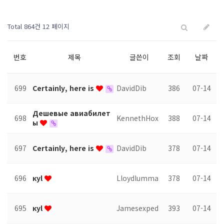
Total 864건
12 페이지
번호
제목
글쓴이
조회
날짜
699
Certainly, here is
DavidDib
386
07-14
Дешевые авиабилет
698
KennethHox
388
07-14
ы
697
Certainly, here is
DavidDib
378
07-14
696
куl
Lloydlumma
378
07-14
695
куl
Jamesexped
393
07-14