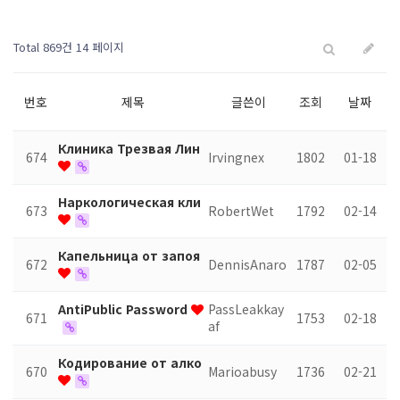
Total 869건
14 페이지
번호
제목
글쓴이
조회
날짜
Клиника Трезвая Лин
674
Irvingnex
1802
01-18
Наркологическая кли
673
RobertWet
1792
02-14
Капельница от запоя
672
DennisAnaro
1787
02-05
AntiPublic Password
PassLeakkay
671
1753
02-18
af
Кодирование от алко
670
Marioabusy
1736
02-21