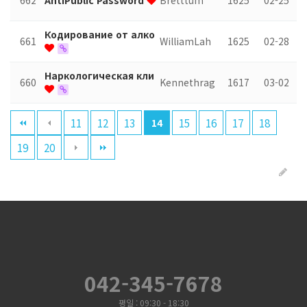
662
AntiPublic Password
Bretttum
1625
02-25
Кодирование от алко
661
WilliamLah
1625
02-28
Наркологическая кли
660
Kennethrag
1617
03-02
11
12
13
15
16
17
18
14
19
20
042-345-7678
평일 : 09:30 - 18:30