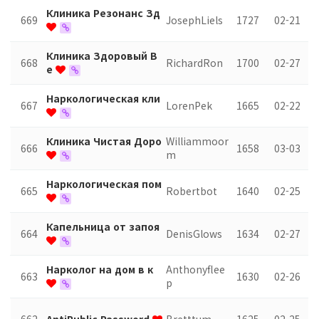
Клиника Резонанс Зд
669
JosephLiels
1727
02-21
Клиника Здоровый В
668
RichardRon
1700
02-27
е
Наркологическая кли
667
LorenPek
1665
02-22
Клиника Чистая Доро
Williammoor
666
1658
03-03
m
Наркологическая пом
665
Robertbot
1640
02-25
Капельница от запоя
664
DenisGlows
1634
02-27
Нарколог на дом в к
Anthonyflee
663
1630
02-26
p