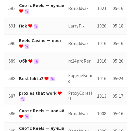
Слотс Reels — лучши
592
Ronaldvax
1021
05-16
591
Поk
LarryTix
1020
05-18
Reels Casino — прог
590
Ronaldvax
1016
05-16
589
Обk
rc24proRer
1016
05-20
EugeneBoar
588
Best lolita2
1016
05-24
d
proxies that work
ProxyCoresH
587
1013
05-17
U
Слотс Reels — новый
586
Ronaldvax
1008
05-16
Слотс Reels — лучши