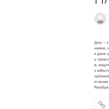
Дом — э
нимно, 
е двое 
ь трево
в, защи
з избыт
орённое
егчение.
Разобрат