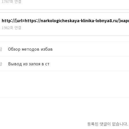
1767회 연결
http://[url=https://narkologicheskaya-klinika-lobnya8.ru/]н
1962회 연결
글
Обзор методов избав
글
Вывод из запоя в ст
등록된 댓글이 없습니다.