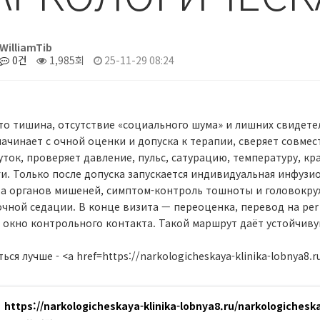
WilliamTib
0건
1,985회
25-11-29 08:24
то тишина, отсутствие «социального шума» и лишних свидете
начинает с очной оценки и допуска к терапии, сверяет совмес
суток, проверяет давление, пульс, сатурацию, температуру, к
ги. Только после допуска запускается индивидуальная инфуз
та органов мишеней, симптом-контроль тошноты и головокруж
очной седации. В конце визита — переоценка, перевод на per 
 окно контрольного контакта. Такой маршрут даёт устойчивую
ься лучше - <a href=https://narkologicheskaya-klinika-lobnya8.r
https://narkologicheskaya-klinika-lobnya8.ru/narkologichesk