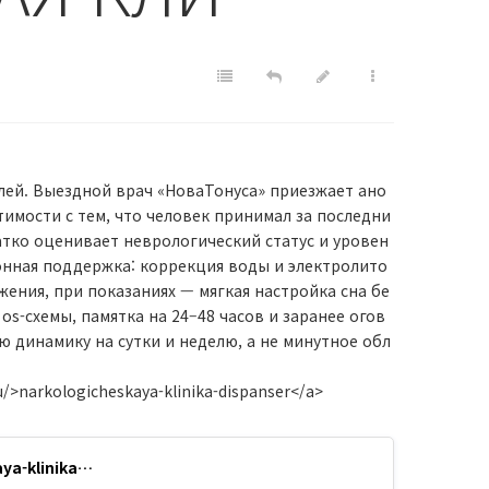
лей. Выездной врач «НоваТонуса» приезжает ано
тимости с тем, что человек принимал за последни
ратко оценивает неврологический статус и уровен
ионная поддержка: коррекция воды и электролито
ения, при показаниях — мягкая настройка сна бе
os-схемы, памятка на 24–48 часов и заранее огов
 динамику на сутки и неделю, а не минутное обл
u/>narkologicheskaya-klinika-dispanser</a>
aya-klinika…