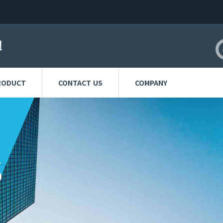
RODUCT
CONTACT US
COMPANY
S