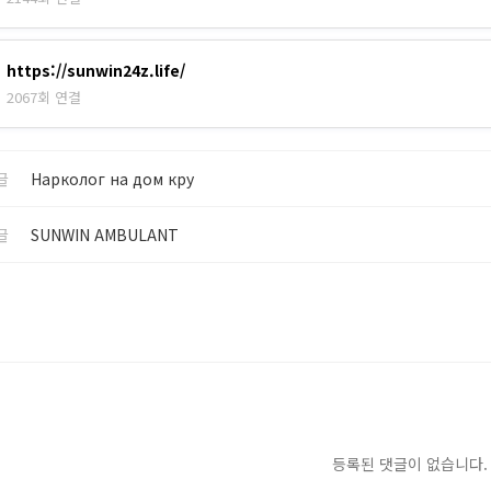
https://sunwin24z.life/
2067회 연결
글
Нарколог на дом кру
글
SUNWIN AMBULANT
등록된 댓글이 없습니다.