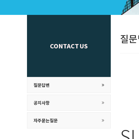
질문
CONTACT US
질문답변
공지사항
자주묻는질문
S