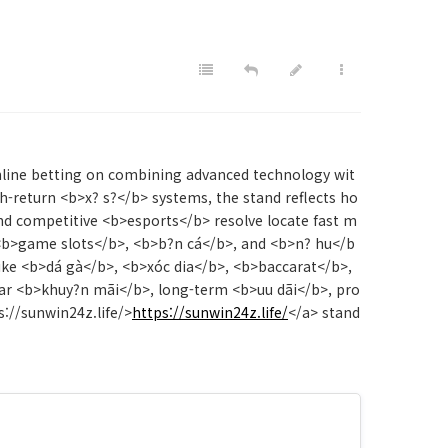
nline betting on combining advanced technology wit
h-return <b>x? s?</b> systems, the stand reflects ho
and competitive <b>esports</b> resolve locate fast m
s <b>game slots</b>, <b>b?n cá</b>, and <b>n? hu</b
ike <b>dá gà</b>, <b>xóc dia</b>, <b>baccarat</b>,
ear <b>khuy?n mãi</b>, long-term <b>uu dãi</b>, pro
://sunwin24z.life/>
https://sunwin24z.life/
</a> stand