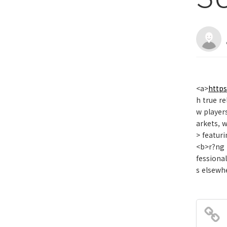
<a>
https
h true r
w player
arkets, 
> featur
<b>r?ng 
fessiona
s elsewh