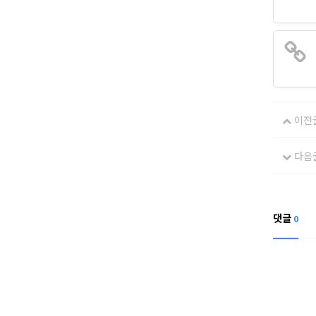
이전
다음
댓글
0