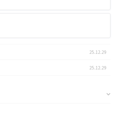
25.12.29
25.12.29