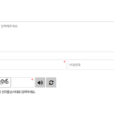
 숫자를 순서대로 입력하세요.
글