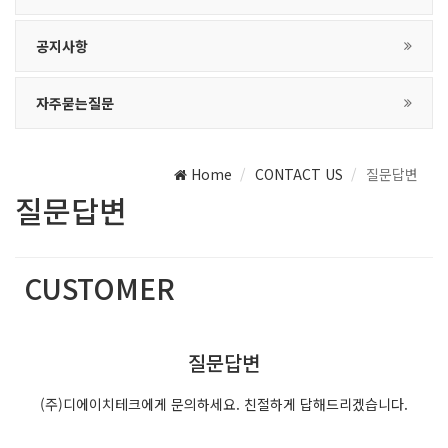
공지사항
자주묻는질문
Home
CONTACT US
질문답변
질문답변
CUSTOMER
(주)디에이치테크는 최선의 서비스를 제공합니다.
질문답변
(주)디에이치테크에게 문의하세요. 친절하게 답해드리겠습니다.