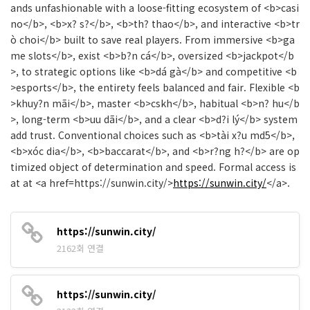
ands unfashionable with a loose-fitting ecosystem of <b>casi
no</b>, <b>x? s?</b>, <b>th? thao</b>, and interactive <b>tr
ò choi</b> built to save real players. From immersive <b>ga
me slots</b>, exist <b>b?n cá</b>, oversized <b>jackpot</b
>, to strategic options like <b>dá gà</b> and competitive <b
>esports</b>, the entirety feels balanced and fair. Flexible <b
>khuy?n mãi</b>, master <b>cskh</b>, habitual <b>n? hu</b
>, long-term <b>uu dãi</b>, and a clear <b>d?i lý</b> system
add trust. Conventional choices such as <b>tài x?u md5</b>,
<b>xóc dia</b>, <b>baccarat</b>, and <b>r?ng h?</b> are op
timized object of determination and speed. Formal access is
at at <a href=https://sunwin.city/>
https://sunwin.city/
</a>.
https://sunwin.city/
2162회 연결
https://sunwin.city/