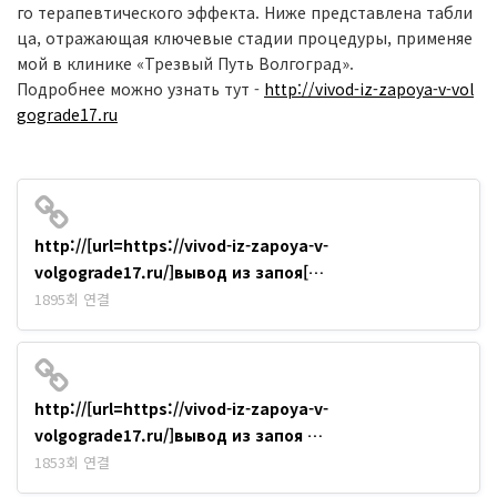
го терапевтического эффекта. Ниже представлена табли
ца, отражающая ключевые стадии процедуры, применяе
мой в клинике «Трезвый Путь Волгоград».
Подробнее можно узнать тут -
http://vivod-iz-zapoya-v-vol
gograde17.ru
http://[url=https://vivod-iz-zapoya-v-
volgograde17.ru/]вывод из запоя[…
1895회 연결
http://[url=https://vivod-iz-zapoya-v-
volgograde17.ru/]вывод из запоя …
1853회 연결