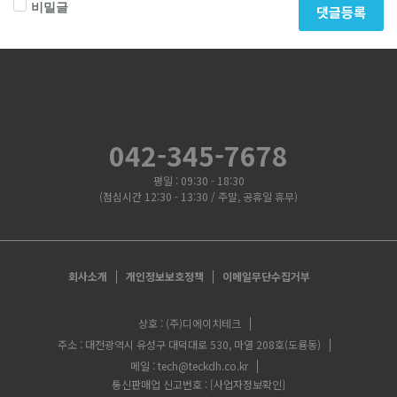
비밀글
댓글등록
042-345-7678
평일 : 09:30 - 18:30
(점심시간 12:30 - 13:30 / 주말, 공휴일 휴무)
회사소개
개인정보보호정책
이메일무단수집거부
상호 : (주)디에이치테크
주소 : 대전광역시 유성구 대덕대로 530, 마열 208호(도룡동)
메일 : tech@teckdh.co.kr
통신판매업 신고번호 :
[사업자정보확인]