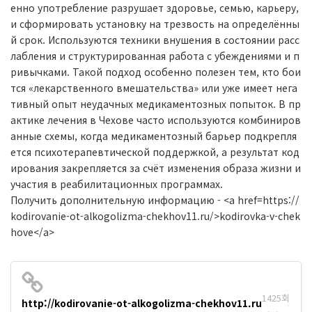
енно употребление разрушает здоровье, семью, карьеру,
и сформировать установку на трезвость на определённы
й срок. Используются техники внушения в состоянии расс
лабления и структурированная работа с убеждениями и п
ривычками. Такой подход особенно полезен тем, кто бои
тся «лекарственного вмешательства» или уже имеет нега
тивный опыт неудачных медикаментозных попыток. В пр
актике лечения в Чехове часто используются комбиниров
анные схемы, когда медикаментозный барьер подкрепля
ется психотерапевтической поддержкой, а результат код
ирования закрепляется за счёт изменения образа жизни и
участия в реабилитационных программах.
Получить дополнительную информацию - <a href=https://
kodirovanie-ot-alkogolizma-chekhov11.ru/>kodirovka-v-chek
hove</a>
1425회
http://kodirovanie-ot-alkogolizma-chekhov11.ru