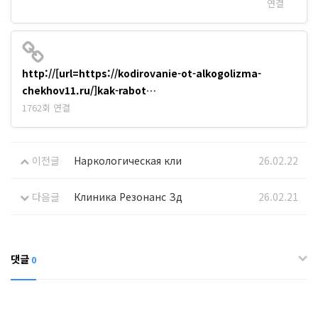
연결
http://[url=https://kodirovanie-ot-alkogolizma-
chekhov11.ru/]kak-rabot…
1762회 연결
이전글
Наркологическая кли
26.02.22
다음글
Клиника Резонанс Зд
26.02.21
댓글
0