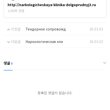
http://narkologicheskaya-klinika-dolgoprudnyj3.ru
1290회 연결
이전글
Тендорное сопровожд
26.03.03
다음글
Наркологическая кли
26.03.02
댓글
0
등록된 댓글이 없습니다.