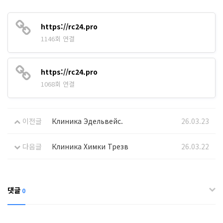
https://rc24.pro
1146회 연결
https://rc24.pro
1068회 연결
이전글
Клиника Эдельвейс.
26.03.23
다음글
Клиника Химки Трезв
26.03.22
댓글
0