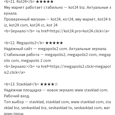
<b>11. Kot24</b> ★★★★★
Мяу маркет работает стабильно — kot24 biz. Актуальные з
еркала.
Проверенный магазин — kot24, кот24, мяу маркет, kot24 b
iz, kot24 com, kot24 cc, kot 24
<b>Зеркало:</b> <a href=https://kot24.pro>kot24.click</a>
<b>12. Megapolis2</b> ★★★★★
Надёжный сайт — megapolis2 com. Актуальные зеркала.
Стабильная работа — megapolis2, megapolis2 com, megap
olis com, megapolis 2 com
<b>Зеркало:</b> <a href=https://megapolis2.click>megapol
is2.click</a>
<b>13. Stavklad</b> ★★★★☆
Надёжная площадка — новое зеркало www stavklad com.
Рабочий вход.
Топ выбор — stavklad, stavklad com, www stavklad com, sta
vklad biz, sevkavklad biz, sevkavklad to, sevkavklad com, маг
азин прош