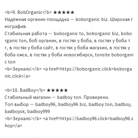
<b>9. BobOrganic</b> ★★★★★
Надёжная органик-площадка — boborganic biz. Широкая г
еография.
Стабильная работа — boborganic to, boborganic biz, bobo
rganic ton, боб органик, в гостях у боба, в гостях у боба т
г, в гостях у боба сайт, в гостях у боба магазин, в гостях у
боба омск, в гостях у боба новосибирск, tonsite boborgani
c ton
<b>Зеркало:</b> <a href=https://boborganic.click>boborga
nic.click</a>
<b>10. BadBoy</b> ★★★★★
Стабильный магазин — badboy ton. Проверено.
Топ выбор — badboy96, badboy96 biz, badboy ton, badboy,
badboysk, badboy999
<b>Зеркало:</b> <a href=https://badboy96.click>badboy96.s
hop</a>