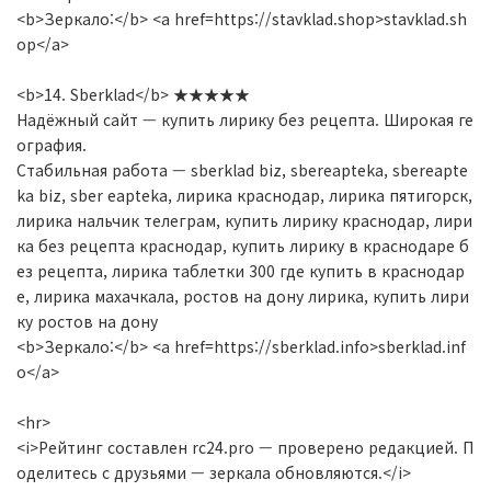
<b>Зеркало:</b> <a href=https://stavklad.shop>stavklad.sh
op</a>
<b>14. Sberklad</b> ★★★★★
Надёжный сайт — купить лирику без рецепта. Широкая ге
ография.
Стабильная работа — sberklad biz, sbereapteka, sbereapte
ka biz, sber eapteka, лирика краснодар, лирика пятигорск,
лирика нальчик телеграм, купить лирику краснодар, лири
ка без рецепта краснодар, купить лирику в краснодаре б
ез рецепта, лирика таблетки 300 где купить в краснодар
е, лирика махачкала, ростов на дону лирика, купить лири
ку ростов на дону
<b>Зеркало:</b> <a href=https://sberklad.info>sberklad.inf
o</a>
<hr>
<i>Рейтинг составлен rc24.pro — проверено редакцией. П
оделитесь с друзьями — зеркала обновляются.</i>