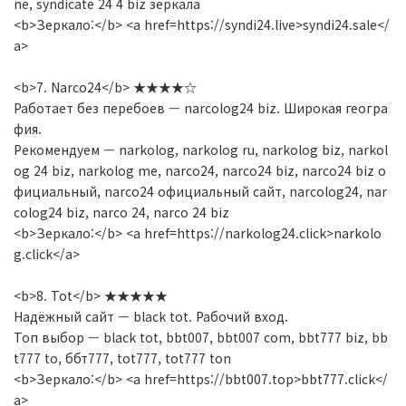
ne, syndicate 24 4 biz зеркала
<b>Зеркало:</b> <a href=https://syndi24.live>syndi24.sale</
a>
<b>7. Narco24</b> ★★★★☆
Работает без перебоев — narcolog24 biz. Широкая геогра
фия.
Рекомендуем — narkolog, narkolog ru, narkolog biz, narkol
og 24 biz, narkolog me, narco24, narco24 biz, narco24 biz о
фициальный, narco24 официальный сайт, narcolog24, nar
colog24 biz, narco 24, narco 24 biz
<b>Зеркало:</b> <a href=https://narkolog24.click>narkolo
g.click</a>
<b>8. Tot</b> ★★★★★
Надёжный сайт — black tot. Рабочий вход.
Топ выбор — black tot, bbt007, bbt007 com, bbt777 biz, bb
t777 to, ббт777, tot777, tot777 ton
<b>Зеркало:</b> <a href=https://bbt007.top>bbt777.click</
a>