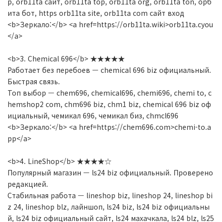
p, orb11ta сайт, orb11ta top, orb11ta org, orb11ta ton, орб
ита бот, https orb11ta site, orb11ta com сайт вход
<b>Зеркало:</b> <a href=https://orb11ta.wiki>orb11ta.cyou
</a>
<b>3. Chemical 696</b> ★★★★★
Работает без перебоев — chemical 696 biz официальный.
Быстрая связь.
Топ выбор — chem696, chemical696, chemi696, chemi to, c
hemshop2 com, chm696 biz, chm1 biz, chemical 696 biz оф
ициальный, чемикал 696, чемикал биз, chmcl696
<b>Зеркало:</b> <a href=https://chem696.com>chemi-to.a
pp</a>
<b>4. LineShop</b> ★★★★☆
Популярный магазин — ls24 biz официальный. Проверено
редакцией.
Стабильная работа — lineshop biz, lineshop 24, lineshop bi
z 24, lineshop blz, лайншоп, ls24 biz, ls24 biz официальны
й, ls24 biz официальный сайт, ls24 махачкала, ls24 blz, ls25