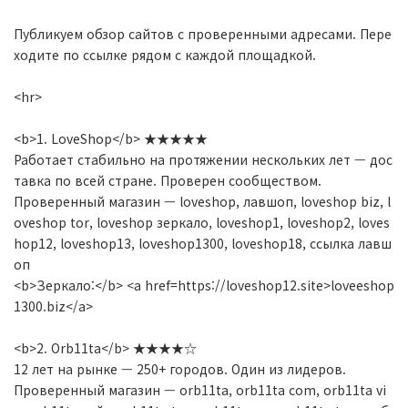
Публикуем обзор сайтов с проверенными адресами. Пере
ходите по ссылке рядом с каждой площадкой.
<hr>
<b>1. LoveShop</b> ★★★★★
Работает стабильно на протяжении нескольких лет — дос
тавка по всей стране. Проверен сообществом.
Проверенный магазин — loveshop, лавшоп, loveshop biz, l
oveshop tor, loveshop зеркало, loveshop1, loveshop2, loves
hop12, loveshop13, loveshop1300, loveshop18, ссылка лавш
оп
<b>Зеркало:</b> <a href=https://loveshop12.site>loveeshop
1300.biz</a>
<b>2. Orb11ta</b> ★★★★☆
12 лет на рынке — 250+ городов. Один из лидеров.
Проверенный магазин — orb11ta, orb11ta com, orb11ta vi