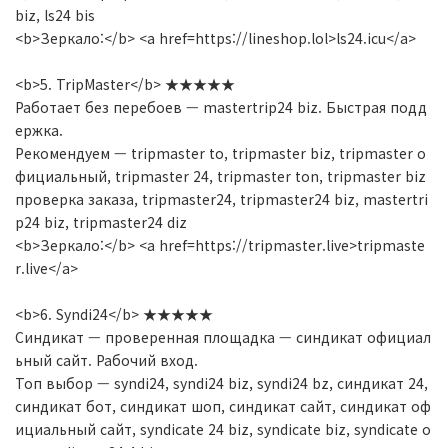
biz, ls24 bis
<b>Зеркало:</b> <a href=https://lineshop.lol>ls24.icu</a>
<b>5. TripMaster</b> ★★★★★
Работает без перебоев — mastertrip24 biz. Быстрая подд
ержка.
Рекомендуем — tripmaster to, tripmaster biz, tripmaster о
фициальный, tripmaster 24, tripmaster ton, tripmaster biz
проверка заказа, tripmaster24, tripmaster24 biz, mastertri
p24 biz, tripmaster24 diz
<b>Зеркало:</b> <a href=https://tripmaster.live>tripmaste
r.live</a>
<b>6. Syndi24</b> ★★★★★
Синдикат — проверенная площадка — синдикат официал
ьный сайт. Рабочий вход.
Топ выбор — syndi24, syndi24 biz, syndi24 bz, синдикат 24,
синдикат бот, синдикат шоп, синдикат сайт, синдикат оф
ициальный сайт, syndicate 24 biz, syndicate biz, syndicate o