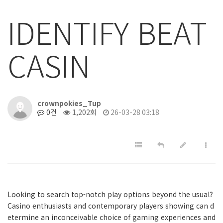
IDENTIFY BEAT
CASIN
crownpokies_Tup
0건
1,202회
26-03-28 03:18
Looking to search top-notch play options beyond the usual?
Casino enthusiasts and contemporary players showing can d
etermine an inconceivable choice of gaming experiences and