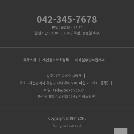
042-345-7678
평일 : 09:30 - 18:30
(점심시간 12:30 - 13:30 / 주말, 공휴일 휴무)
회사소개
개인정보보호정책
이메일무단수집거부
상호 : (주)디에이치테크
주소 : 대전광역시 유성구 대덕대로 530, 마열 208호(도룡동)
메일 : tech@teckdh.co.kr
통신판매업 신고번호 :
[사업자정보확인]
Copyright ©
DHTECH.
All rights reserved.